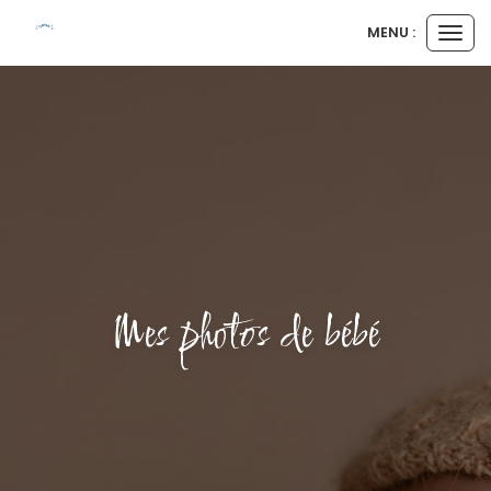
MENU :
Ouvr
le
men
Mes photos de bébé